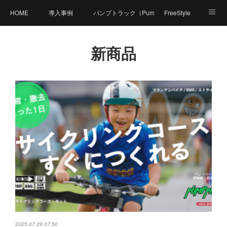
HOME
導入事例
パンプトラック（PumpTrack）とは？
FreeStyle
商品紹介
価格
製造工程
体験可能施設
新商品
Compact Pumpとは？
資料ダウンロード
FAQ（よくあるご質問）
体験イベント
PumpPark（パンプパーク）
お問い合せ
会社概要
2025.07.29 07:50