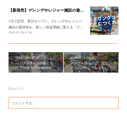
【新発売】 ゲレンデやレジャー施設の遊休地を、たった"1日"で家族向けサイクルパークへ転換できる 「グリーンサイクリングコース・キット」登場！
1日で設営、即日オープン。 ゲレンデやレジャー
施設の遊休地を、 新しい収益導線に変える 「グ…
2025.07.29 07:50
2022.10.26 22:50
2022.02.15 04:25
パンプトラックの走り方
パンプトラックは「マウン
は？How To Pumptrack
テンバイク」でもイケ
る！？
0
コメント