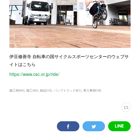
伊豆修善寺 自転車の国サイクルスポーツセンターのウェブサ
イトはこちら
https://www.csc.or.jp/ride/
施工例
(
40
)
施工
(
40
)
納品
(
10
)
パンプトラック
(
61
)
導入事例
(
18
)