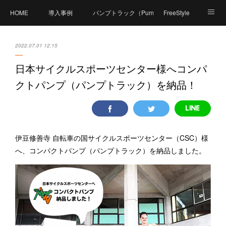
HOME
導入事例
パンプトラック（PumpTrack）とは？
FreeStyle
商品紹介
価格
製造工程
体験可能施設
2022.07.01 12:15
Compact Pumpとは？
資料ダウンロード
日本サイクルスポーツセンター様へコンパ
クトパンプ（パンプトラック）を納品！
FAQ（よくあるご質問）
体験イベント
PumpPark（パンプパーク）
お問い合せ
会社概要
伊豆修善寺 自転車の国サイクルスポーツセンター（CSC）様
へ、コンパクトパンプ（パンプトラック）を納品しました。