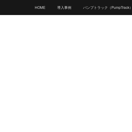
HOME
導入事例
パンプトラック（PumpTrack
FAQ（よくある