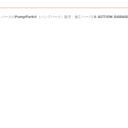
のPumpPark®（パンプパーク）販売・施工ページ/ © ACTION GARAGE All 