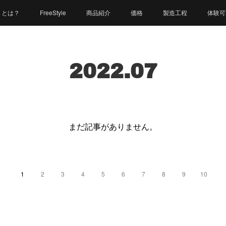
）とは？
FreeStyle
商品紹介
価格
製造工程
体験可
ご質問）
体験イベント
PumpPark（パンプパーク）
お問い合せ
2022
.
07
まだ記事がありません。
1
2
3
4
5
6
7
8
9
10