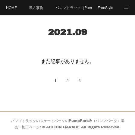
HOME
導入事例
パンプトラック（PumpTrack）とは？
FreeStyle
商品紹介
価格
製造工程
体験可能施設
2021
.
09
Compact Pumpとは？
資料ダウンロード
FAQ（よくあるご質問）
体験イベント
PumpPark（パンプパーク）
まだ記事がありません。
お問い合せ
会社概要
1
2
3
パンプトラックのスケートパークのPumpPark®（パンプパーク）販
売・施工ページ/ © ACTION GARAGE All Rights Reserved.