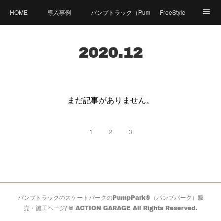
HOME
導入事例
パンプトラック（PumpTrack）とは？
FreeStyle
商品紹介
価格
製造工程
体験可能施設
2020
.
12
Compact Pumpとは？
資料ダウンロード
FAQ（よくあるご質問）
体験イベント
PumpPark（パンプパーク）
まだ記事がありません。
お問い合せ
会社概要
1
2
3
パンプトラックのスケートパークのPumpPark®（パンプパーク）販
売・施工ページ/ © ACTION GARAGE All Rights Reserved.