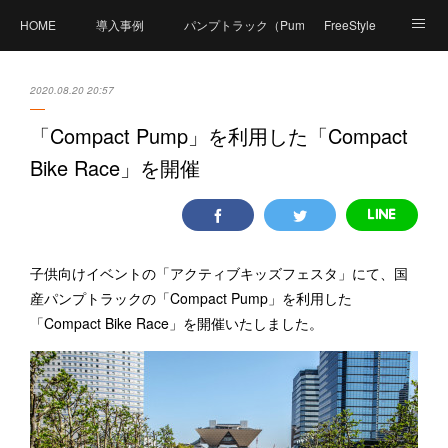
HOME
導入事例
パンプトラック（PumpTrack）とは？
FreeStyle
商品紹介
価格
製造工程
体験可能施設
2020.08.20 20:57
Compact Pumpとは？
資料ダウンロード
「Compact Pump」を利用した「Compact
Bike Race」を開催
FAQ（よくあるご質問）
体験イベント
PumpPark（パンプパーク）
お問い合せ
会社概要
子供向けイベントの「アクティブキッズフェスタ」にて、国
産パンプトラックの「Compact Pump」を利用した
「Compact Bike Race」を開催いたしました。