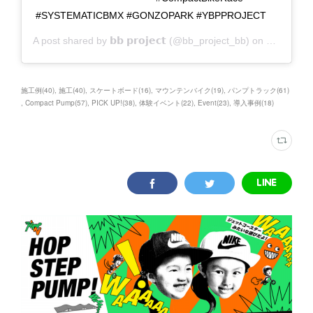
#SYSTEMATICBMX #GONZOPARK #YBPPROJECT
A post shared by
𝗯𝗯 𝗽𝗿𝗼𝗷𝗲𝗰𝘁
(@bb_project_bb) on
Feb 5, 20
施工例
(
40
)
施工
(
40
)
スケートボード
(
16
)
マウンテンバイク
(
19
)
パンプトラック
(
61
)
Compact Pump
(
57
)
PICK UP!
(
38
)
体験イベント
(
22
)
Event
(
23
)
導入事例
(
18
)