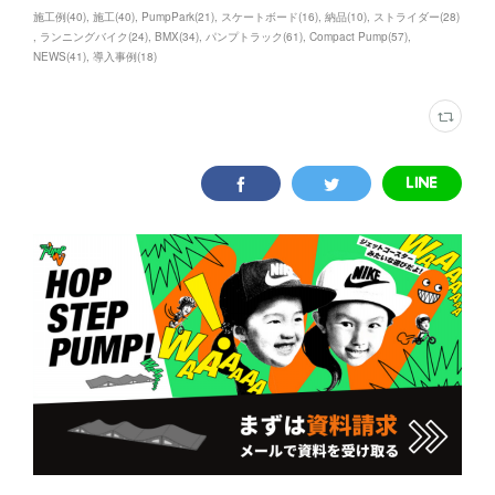
施工例
(
40
)
施工
(
40
)
PumpPark
(
21
)
スケートボード
(
16
)
納品
(
10
)
ストライダー
(
28
)
ランニングバイク
(
24
)
BMX
(
34
)
パンプトラック
(
61
)
Compact Pump
(
57
)
NEWS
(
41
)
導入事例
(
18
)