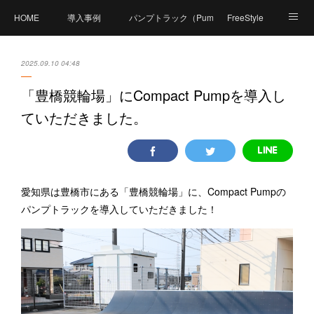
HOME
導入事例
パンプトラック（PumpTrack）とは？
FreeStyle
商品紹介
価格
製造工程
体験可能施設
2025.09.10 04:48
Compact Pumpとは？
資料ダウンロード
「豊橋競輪場」にCompact Pumpを導入し
ていただきました。
FAQ（よくあるご質問）
体験イベント
PumpPark（パンプパーク）
お問い合せ
会社概要
愛知県は豊橋市にある「豊橋競輪場」に、Compact Pumpの
パンプトラックを導入していただきました！