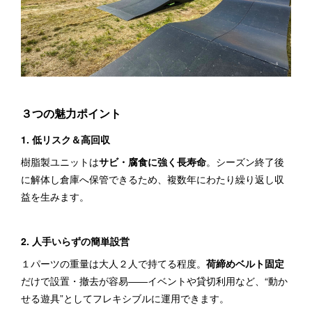
３つの魅力ポイント
1. 低リスク＆高回収
樹脂製ユニットは
サビ・腐食に強く長寿命
。シーズン終了後
に解体し倉庫へ保管できるため、複数年にわたり繰り返し収
益を生みます。
2. 人手いらずの簡単設営
１パーツの重量は大人２人で持てる程度。
荷締めベルト固定
だけで設置・撤去が容易――イベントや貸切利用など、“動か
せる遊具”としてフレキシブルに運用できます。