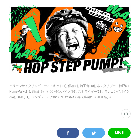
グリーンサイクリングコース・キット
(
1
)
価格
(
2
)
施工例
(
40
)
ネスタリゾート神戸
(
3
)
PumpPark
(
21
)
納品
(
10
)
マウンテンバイク
(
19
)
ストライダー
(
28
)
ランニングバイク
(
24
)
BMX
(
34
)
パンプトラック
(
61
)
NEWS
(
41
)
導入事例
(
18
)
新商品
(
5
)