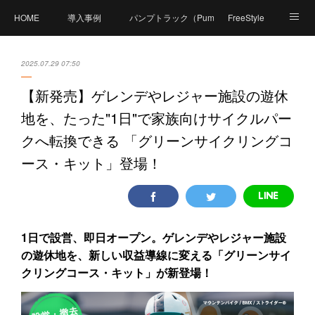
HOME
導入事例
パンプトラック（PumpTrack）とは？
FreeStyle
商品紹介
価格
製造工程
体験可能施設
2025.07.29 07:50
Compact Pumpとは？
資料ダウンロード
【新発売】 ゲレンデやレジャー施設の遊休
地を、たった"1日"で家族向けサイクルパー
FAQ（よくあるご質問）
体験イベント
PumpPark（パンプパーク）
クへ転換できる 「グリーンサイクリングコ
お問い合せ
会社概要
ース・キット」登場！
1日で設営、即日オープン。 ゲレンデやレジャー施設
の遊休地を、 新しい収益導線に変える 「グリーンサイ
クリングコース・キット」が新登場！