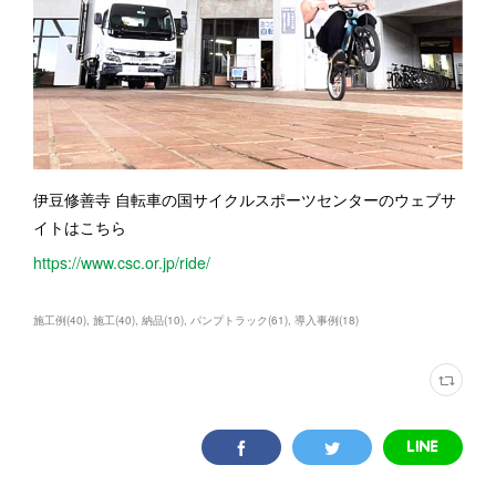
伊豆修善寺 自転車の国サイクルスポーツセンターのウェブサ
イトはこちら
https://www.csc.or.jp/ride/
施工例
(
40
)
施工
(
40
)
納品
(
10
)
パンプトラック
(
61
)
導入事例
(
18
)