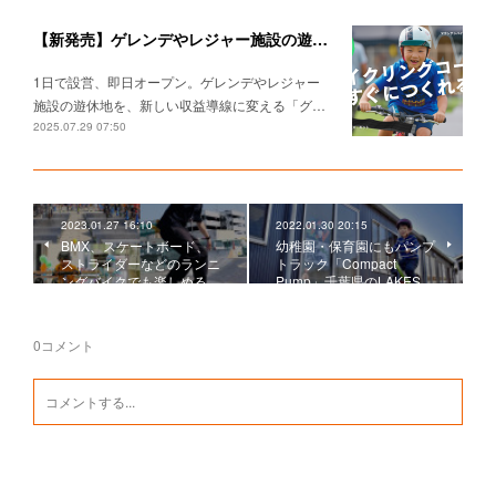
【新発売】 ゲレンデやレジャー施設の遊休地を、たった"1日"で家族向けサイクルパークへ転換できる 「グリーンサイクリングコース・キット」登場！
1日で設営、即日オープン。 ゲレンデやレジャー
施設の遊休地を、 新しい収益導線に変える 「グ…
2025.07.29 07:50
2023.01.27 16:10
2022.01.30 20:15
BMX、スケートボード、
幼稚園・保育園にもパンプ
ストライダーなどのランニ
トラック「Compact
ングバイクでも楽しめる…
Pump」千葉県のLAKES…
0
コメント