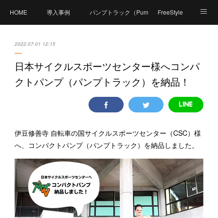
HOME
導入事例
パンプトラック（PumpTrack）とは？
FreeStyle
商品紹介
価格
製造工程
体験可能施設
2022.07.01 12:15
Compact Pumpとは？
資料ダウンロード
日本サイクルスポーツセンター様へコンパ
クトパンプ（パンプトラック）を納品！
FAQ（よくあるご質問）
体験イベント
PumpPark（パンプパーク）
お問い合せ
会社概要
伊豆修善寺 自転車の国サイクルスポーツセンター（CSC）様
へ、コンパクトパンプ（パンプトラック）を納品しました。