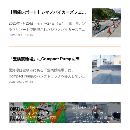
【開催レポート】シマノバイカーズフェスティバル2025でパンプトラック体験＆タイムアタックチャレンジ！
2025年7月25日（金）〜27日（日）、富士見パノ
ラマリゾートで開催されたシマノバイカーズフ…
2025.09.12 13:15
「豊橋競輪場」にCompact Pumpを導入していただきました。
愛知県は豊橋市にある「豊橋競輪場」に、
Compact Pumpのパンプトラックを導入してい…
2025.09.10 04:48
2025.03.17 09:11
2024.08.04 11:58
OMIYA キッズバイク
パンプトラック「ウェーブ
PARKが大宮公園（大宮競
モデル」が誕生！静岡「静
輪場内）にオープン！※…
波サーフスタジアム」3…