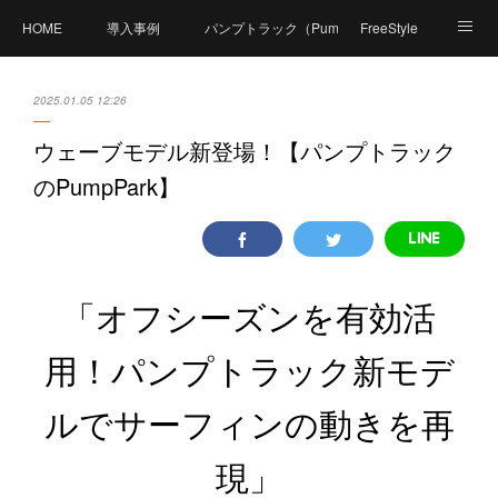
HOME
導入事例
パンプトラック（PumpTrack）とは？
FreeStyle
商品紹介
価格
製造工程
体験可能施設
2025.01.05 12:26
Compact Pumpとは？
資料ダウンロード
ウェーブモデル新登場！【パンプトラック
のPumpPark】
FAQ（よくあるご質問）
体験イベント
PumpPark（パンプパーク）
お問い合せ
会社概要
「オフシーズンを有効活
用！パンプトラック新モデ
ルでサーフィンの動きを再
現」