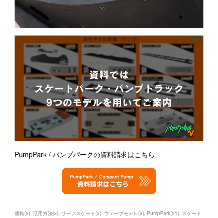
PumpPark / パンプパークの資料請求はこちら
価格
(
2
)
活用方法
(
3
)
サーフスケート
(
3
)
ウェーブモデル
(
3
)
PumpPark
(
21
)
スケート