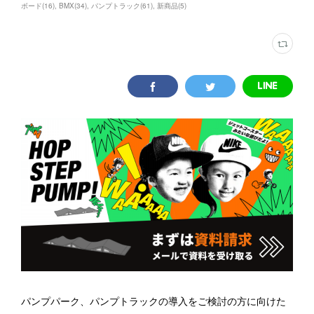
ボード
(
16
)
BMX
(
34
)
パンプトラック
(
61
)
新商品
(
5
)
パンプパーク、パンプトラックの導入をご検討の方に向けた